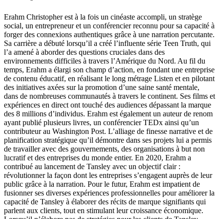
Erahm Christopher est à la fois un cinéaste accompli, un stratège
social, un entrepreneur et un conférencier reconnu pour sa capacité à
forger des connexions authentiques grâce à une narration percutante.
Sa carrière a débuté lorsqu’il a créé l’influente série Teen Truth, qui
l’a amené à aborder des questions cruciales dans des
environnements difficiles à travers l’Amérique du Nord. Au fil du
temps, Erahm a élargi son champ d’action, en fondant une entreprise
de contenu éducatif, en réalisant le long métrage Listen et en pilotant
des initiatives axées sur la promotion d’une saine santé mentale,
dans de nombreuses communautés à travers le continent. Ses films et
expériences en direct ont touché des audiences dépassant la marque
des 8 millions d’individus. Erahm est également un auteur de renom
ayant publié plusieurs livres, un conférencier TEDx ainsi qu’un
contributeur au Washington Post. L’alliage de finesse narrative et de
planification stratégique qu’il démontre dans ses projets lui a permis
de travailler avec des gouvernements, des organisations à but non
lucratif et des entreprises du monde entier. En 2020, Erahm a
contribué au lancement de Tansley avec un objectif clair :
révolutionner la façon dont les entreprises s’engagent auprès de leur
public grâce à la narration. Pour le futur, Erahm est impatient de
fusionner ses diverses expériences professionnelles pour améliorer la
capacité de Tansley à élaborer des récits de marque signifiants qui
parlent aux clients, tout en stimulant leur croissance économique.