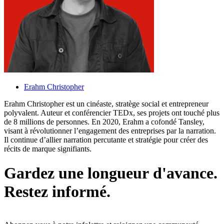
Erahm Christopher
Erahm Christopher est un cinéaste, stratège social et entrepreneur
polyvalent. Auteur et conférencier TEDx, ses projets ont touché plus
de 8 millions de personnes. En 2020, Erahm a cofondé Tansley,
visant à révolutionner l’engagement des entreprises par la narration.
Il continue d’allier narration percutante et stratégie pour créer des
récits de marque signifiants.
G
a
r
d
e
z
u
n
e
l
o
n
g
u
e
u
r
d
'
a
v
a
n
c
e
.
R
e
s
t
e
z
i
n
f
o
r
m
é
.