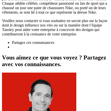
Chaque athlète célèbre, compétiteur passionné ou fan de sport qui a
chaussé un jour une paire de chaussures Nike, ou porté un de leurs
vêtements, se sent lié à tout ce que représente la déesse Nike.
Veuillez nous contacter si vous souhaitez en savoir plus sur la façon
dont le design influence nos vies ou sur la manière dont l’équipe
Tansley peut aider votre entreprise à concevoir des designs qui
contribueront à la croissance de votre entreprise.
Partagez ces connaissances
V
o
u
s
a
i
m
e
z
c
e
q
u
e
v
o
u
s
v
o
y
e
z
?
P
a
r
t
a
g
e
z
a
v
e
c
v
o
s
c
o
n
n
a
i
s
s
a
n
c
e
s
.