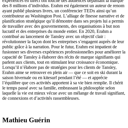
expériences en direct ont touché des audiences dépassant la marque
des 8 millions d’individus. Erahm est également un auteur de renom
ayant publié plusieurs livres, un conférencier TEDx ainsi qu’un
contributeur au Washington Post. L’alliage de finesse narrative et de
planification stratégique qu’il démontre dans ses projets lui a permis
de travailler avec des gouvernements, des organisations à but non
lucratif et des entreprises du monde entier. En 2020, Erahm a
contribué au lancement de Tansley avec un objectif clair :
révolutionner la façon dont les entreprises s’engagent auprès de leur
public grâce à la narration. Pour le futur, Erahm est impatient de
fusionner ses diverses expériences professionnelles pour améliorer la
capacité de Tansley à élaborer des récits de marque signifiants qui
parlent aux clients, tout en stimulant leur croissance économique.
Lorsqu’il n’élabore pas de stratégies pour les clients de Tansley,
Erahm aime se retrouver en plein air — que ce soit en ski durant la
saison hivernale ou en kitesurf pendant l’été — et apprécie
l’équilibre que ces activités apportent à sa vie bien remplie. Il chérit
le temps passé avec sa famille, embrassant la philosophie selon
laquelle la vie est mieux vécue avec un mélange de travail signifiant,
de connexions et d’activités rassembleuses.
Mathieu Guérin