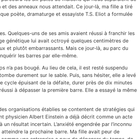
t des anneaux nous attendait. Ce jour-là, ma fille a tiré
ique poète, dramaturge et essayiste T.S. Eliot a formulée
es. Quelques-uns de ses amis avaient réussi à franchir les
age génétique lui avait octroyé quelques centimètres de
eux et plutôt embarrassants. Mais ce jour-là, au parc du
conquérir les barres par elle-même.
s n’a pas bougé. Au lieu de cela, il est resté suspendu
mbe durement sur le sable. Puis, sans hésiter, elle a levé
le cycle épuisant de la défaite, durer près de dix minutes
 réussi à dépasser la première barre. Elle a essayé la même
des organisations établies se contentent de stratégies qui
lant physicien Albert Einstein a déjà décrit comme un acte
un résultat incertain. L’anxiété engendrée par l’inconnu
atteindre la prochaine barre. Ma fille avait peur de