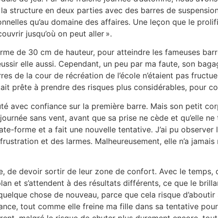
a structure en deux parties avec des barres de suspension e
nnelles qu’au domaine des affaires. Une leçon que le prolif
couvrir jusqu’où on peut aller ».
forme de 30 cm de hauteur, pour atteindre les fameuses barr
 réussir elle aussi. Cependant, un peu par ma faute, son bag
res de la cour de récréation de l’école n’étaient pas fructu
le était prête à prendre des risques plus considérables, pour 
é avec confiance sur la première barre. Mais son petit corp
rnée sans vent, avant que sa prise ne cède et qu’elle ne to
ate-forme et a fait une nouvelle tentative. J’ai pu observer 
frustration et des larmes. Malheureusement, elle n’a jamais
, de devoir sortir de leur zone de confort. Avec le temps, 
an et s’attendent à des résultats différents, ce que le bril
uelque chose de nouveau, parce que cela risque d’aboutir à 
nce, tout comme elle freine ma fille dans sa tentative pour 