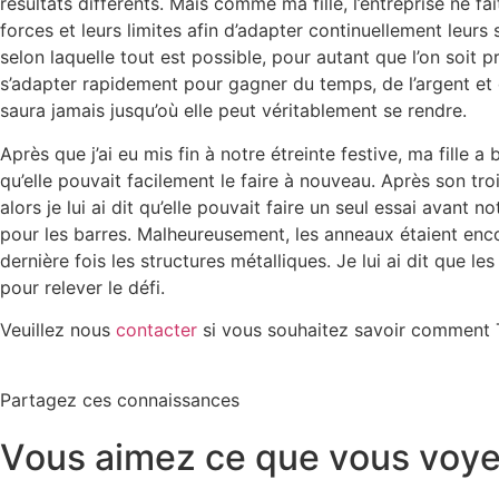
résultats différents. Mais comme ma fille, l’entreprise ne f
forces et leurs limites afin d’adapter continuellement leur
selon laquelle tout est possible, pour autant que l’on soit pr
s’adapter rapidement pour gagner du temps, de l’argent et d
saura jamais jusqu’où elle peut véritablement se rendre.
Après que j’ai eu mis fin à notre étreinte festive, ma fille
qu’elle pouvait facilement le faire à nouveau. Après son troi
alors je lui ai dit qu’elle pouvait faire un seul essai avant
pour les barres. Malheureusement, les anneaux étaient encore
dernière fois les structures métalliques. Je lui ai dit que 
pour relever le défi.
Veuillez nous
contacter
si vous souhaitez savoir comment Tan
Partagez ces connaissances
V
o
u
s
a
i
m
e
z
c
e
q
u
e
v
o
u
s
v
o
y