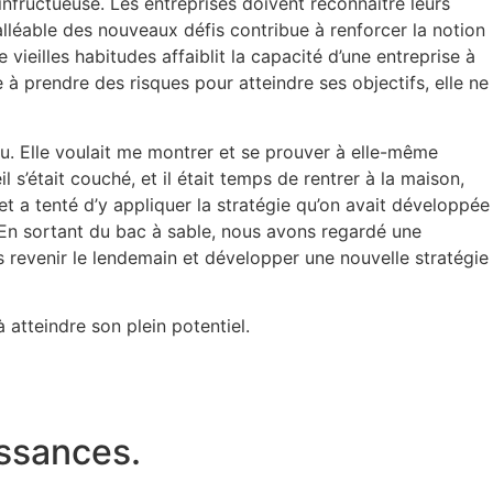
 infructueuse. Les entreprises doivent reconnaître leurs
alléable des nouveaux défis contribue à renforcer la notion
e vieilles habitudes affaiblit la capacité d’une entreprise à
à prendre des risques pour atteindre ses objectifs, elle ne
veau. Elle voulait me montrer et se prouver à elle-même
 s’était couché, et il était temps de rentrer à la maison,
x et a tenté d’y appliquer la stratégie qu’on avait développée
s. En sortant du bac à sable, nous avons regardé une
ns revenir le lendemain et développer une nouvelle stratégie
 atteindre son plein potentiel.
s
s
a
n
c
e
s
.