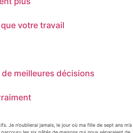
sent plus
que votre travail
 de meilleures décisions
vraiment
. Je n’oublierai jamais, le jour où ma fille de sept ans m’a
s parcouru les six pâtés de maisons qui nous séparaient de