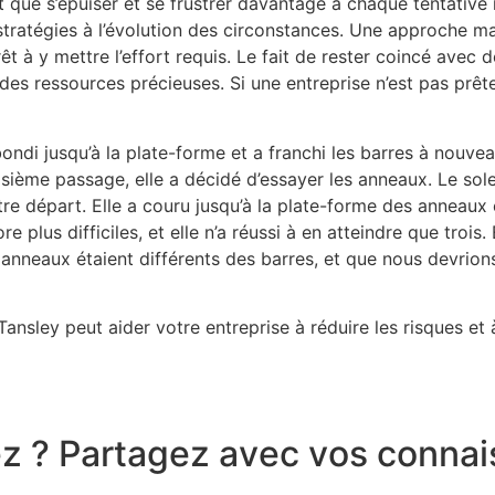
ait que s’épuiser et se frustrer davantage à chaque tentative
s stratégies à l’évolution des circonstances. Une approche m
êt à y mettre l’effort requis. Le fait de rester coincé avec d
es ressources précieuses. Si une entreprise n’est pas prête 
 a bondi jusqu’à la plate-forme et a franchi les barres à nou
sième passage, elle a décidé d’essayer les anneaux. Le soleil
 notre départ. Elle a couru jusqu’à la plate-forme des anneau
 plus difficiles, et elle n’a réussi à en atteindre que troi
les anneaux étaient différents des barres, et que nous devrio
sley peut aider votre entreprise à réduire les risques et à
e
z
?
P
a
r
t
a
g
e
z
a
v
e
c
v
o
s
c
o
n
n
a
i