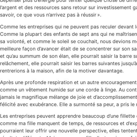
dépenser plus d’énergie pour tenter quelque chose de diff
l’argent et des ressources sans retour sur investissement 
savoir, ce que vous n’arrivez pas à réussir ».
Comme les entreprises qui ne peuvent pas reculer devant les
Comme la plupart des enfants de sept ans qui ne maîtrisent p
sa volonté, et comme le soleil se couchait, nous devions m
meilleure façon d’avancer était de se concentrer sur son sau
et qu’au summum de son élan, elle pourrait saisir la barre s
relâchement, elle pourrait saisir les barres suivantes jusqu
rentrerions à la maison, afin de la motiver davantage.
Après une profonde respiration et un autre encouragement pat
comme un vêtement humide sur une corde à linge. Au contrair
jamais le magnifique mélange de joie et d’accomplissement qu
félicité avec exubérance. Elle a surmonté sa peur, a pris le
Les entreprises peuvent apprendre beaucoup d’une fillette 
comme ma fille manquent de temps, de ressources et d’expér
pourraient leur offrir une nouvelle perspective, elles tente