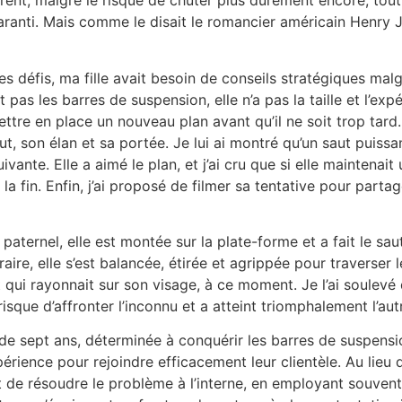
érent, malgré le risque de chuter plus durement encore, t
garanti. Mais comme le disait le romancier américain Henry
 défis, ma fille avait besoin de conseils stratégiques malgr
as les barres de suspension, elle n’a pas la taille et l’exp
ettre en place un nouveau plan avant qu’il ne soit trop tar
t, son élan et sa portée. Je lui ai montré qu’un saut puissan
uivante. Elle a aimé le plan, et j’ai cru que si elle mainte
’à la fin. Enfin, j’ai proposé de filmer sa tentative pour pa
ernel, elle est montée sur la plate-forme et a fait le saut 
e, elle s’est balancée, étirée et agrippée pour traverser le
i rayonnait sur son visage, à ce moment. Je l’ai soulevé de l
 risque d’affronter l’inconnu et a atteint triomphalement l’
de sept ans, déterminée à conquérir les barres de suspensio
ience pour rejoindre efficacement leur clientèle. Au lieu d
nt de résoudre le problème à l’interne, en employant souvent