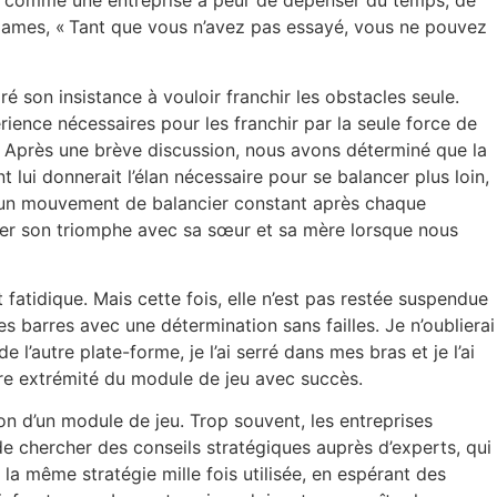
out comme une entreprise a peur de dépenser du temps, de
 James, « Tant que vous n’avez pas essayé, vous ne pouvez
é son insistance à vouloir franchir les obstacles seule.
érience nécessaires pour les franchir par la seule force de
d. Après une brève discussion, nous avons déterminé que la
t lui donnerait l’élan nécessaire pour se balancer plus loin,
nait un mouvement de balancier constant après chaque
rtager son triomphe avec sa sœur et sa mère lorsque nous
fatidique. Mais cette fois, elle n’est pas restée suspendue
s barres avec une détermination sans failles. Je n’oublierai
’autre plate-forme, je l’ai serré dans mes bras et je l’ai
autre extrémité du module de jeu avec succès.
n d’un module de jeu. Trop souvent, les entreprises
e chercher des conseils stratégiques auprès d’experts, qui
 la même stratégie mille fois utilisée, en espérant des