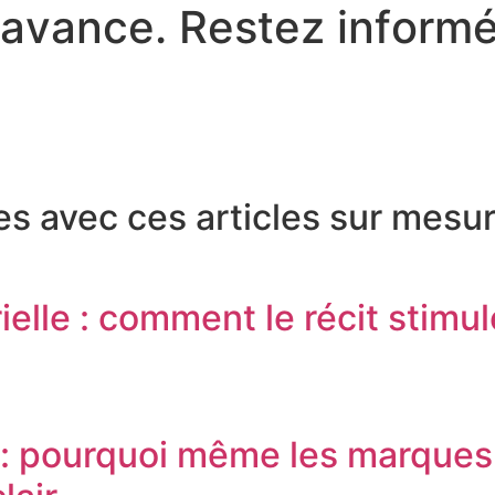
a
v
a
n
c
e
.
R
e
s
t
e
z
i
n
f
o
r
m
 avec ces articles sur mesur
lle : comment le récit stimul
 : pourquoi même les marques 