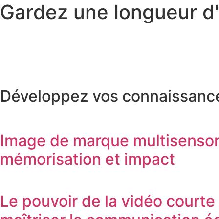
G
a
r
d
e
z
u
n
e
l
o
n
g
u
e
u
r
d
'
Développez vos connaissances
Image de marque multisensorie
mémorisation et impact
Le pouvoir de la vidéo courte