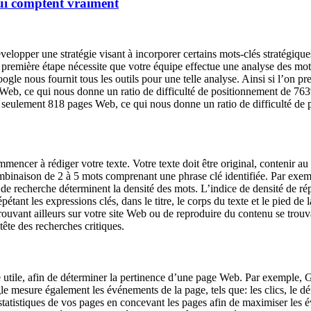
qui comptent vraiment
évelopper une stratégie visant à incorporer certains mots-clés stratégique
 première étape nécessite que votre équipe effectue une analyse des mots-c
ogle nous fournit tous les outils pour une telle analyse. Ainsi si l’on p
Web, ce qui nous donne un ratio de difficulté de positionnement de 763
 seulement 818 pages Web, ce qui nous donne un ratio de difficulté de
mencer à rédiger votre texte. Votre texte doit être original, contenir a
inaison de 2 à 5 mots comprenant une phrase clé identifiée. Par exemple
 de recherche déterminent la densité des mots. L’indice de densité de ré
étant les expressions clés, dans le titre, le corps du texte et le pied de l
trouvant ailleurs sur votre site Web ou de reproduire du contenu se trouv
ête des recherches critiques.
e utile, afin de déterminer la pertinence d’une page Web. Par exemple, 
 mesure également les événements de la page, tels que: les clics, le d
atistiques de vos pages en concevant les pages afin de maximiser les é