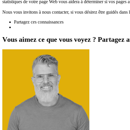
statistiques de votre page Web vous aidera à déterminer si vos pages at
Nous vous invitons à nous contacter, si vous désirez être guidés dans
Partagez ces connaissances
V
o
u
s
a
i
m
e
z
c
e
q
u
e
v
o
u
s
v
o
y
e
z
?
P
a
r
t
a
g
e
z
a