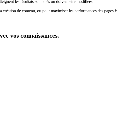
teignent les résultats souhaités ou doivent être modifiées.
 la création de contenu, ou pour maximiser les performances des pages W
v
e
c
v
o
s
c
o
n
n
a
i
s
s
a
n
c
e
s
.