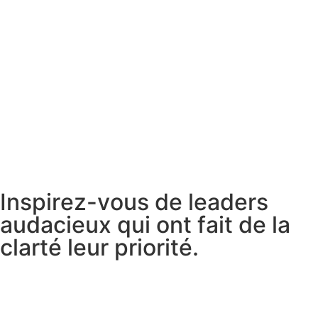
I
n
s
p
i
r
e
z
-
v
o
u
s
d
e
l
e
a
d
e
r
s
a
u
d
a
c
i
e
u
x
q
u
i
o
n
t
f
a
i
t
d
e
l
a
c
l
a
r
t
é
l
e
u
r
p
r
i
o
r
i
t
é
.