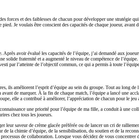
des forces et des faiblesses de chacun pour développer une stratégie 
de pied. Je voulais être conscient des capacités de chaque joueur, avant 
. Après avoir évalué les capacités de l’équipe, j’ai demandé aux joueur
e solide fraternité et a augmenté le niveau de compétence de l’équipe.
sti par l’atteinte de l’objectif commun, ce qui a permis à toute l’équi
res, ils améliorent l’esprit d’équipe au sein du groupe. Tout au long de l
llon avant de marquer. À la fin de chaque match, l’équipe a lancé une acc
roupe, elle a contribué à améliorer, l’appréciation de chacun pour le jeu
 reconnaissance une priorité pour l’équipe de ma fille, a conduit à une 
ires chez tous les joueurs.
 leur saveur de crème glacée préférée ou de lancer un cri de ralliement 
our de la chimie d’équipe, de la sensibilisation, du soutien et de la re
u processus de collaboration. Lorsque vous décidez de vous concentrer d