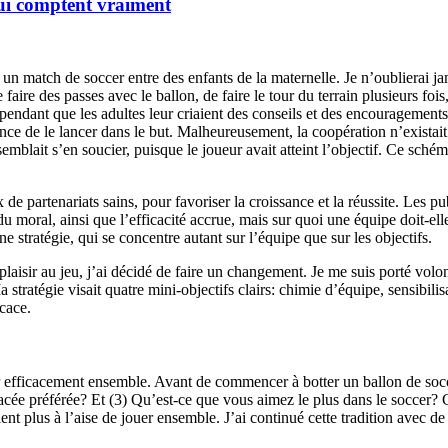
qui comptent vraiment
n match de soccer entre des enfants de la maternelle. Je n’oublierai ja
ire des passes avec le ballon, de faire le tour du terrain plusieurs foi
és, pendant que les adultes leur criaient des conseils et des encouragement
nce de le lancer dans le but. Malheureusement, la coopération n’existait 
emblait s’en soucier, puisque le joueur avait atteint l’objectif. Ce schém
e partenariats sains, pour favoriser la croissance et la réussite. Les pu
du moral, ainsi que l’efficacité accrue, mais sur quoi une équipe doit-el
ne stratégie, qui se concentre autant sur l’équipe que sur les objectifs.
 plaisir au jeu, j’ai décidé de faire un changement. Je me suis porté volo
stratégie visait quatre mini-objectifs clairs: chimie d’équipe, sensibili
icace.
er efficacement ensemble. Avant de commencer à botter un ballon de socc
e préférée? Et (3) Qu’est-ce que vous aimez le plus dans le soccer? Ce
aient plus à l’aise de jouer ensemble. J’ai continué cette tradition avec d