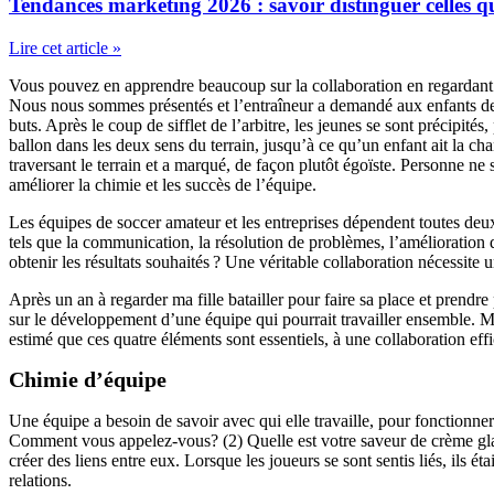
Tendances marketing 2026 : savoir distinguer celles 
Lire cet article »
Vous pouvez en apprendre beaucoup sur la collaboration en regardant u
Nous nous sommes présentés et l’entraîneur a demandé aux enfants de fa
buts. Après le coup de sifflet de l’arbitre, les jeunes se sont précipit
ballon dans les deux sens du terrain, jusqu’à ce qu’un enfant ait la cha
traversant le terrain et a marqué, de façon plutôt égoïste. Personne ne s
améliorer la chimie et les succès de l’équipe.
Les équipes de soccer amateur et les entreprises dépendent toutes deux d
tels que la communication, la résolution de problèmes, l’amélioration 
obtenir les résultats souhaités ? Une véritable collaboration nécessite u
Après un an à regarder ma fille batailler pour faire sa place et prendre
sur le développement d’une équipe qui pourrait travailler ensemble. Ma 
estimé que ces quatre éléments sont essentiels, à une collaboration eff
Chimie d’équipe
Une équipe a besoin de savoir avec qui elle travaille, pour fonctionn
Comment vous appelez-vous? (2) Quelle est votre saveur de crème glacé
créer des liens entre eux. Lorsque les joueurs se sont sentis liés, ils ét
relations.