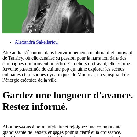
Alexandra Sakellariou
Alexandra s’épanouit dans l’environnement collaboratif et innovant
de Tansley, où elle canalise sa passion pour la narration dans des
campagnes qui trouvent un écho. En dehors du travail, elle est une
fervente passionnée de culture pop qui aime explorer les scènes
culinaires et artistiques dynamiques de Montréal, en s’inspirant de
l’énergie créatrice de la ville.
G
a
r
d
e
z
u
n
e
l
o
n
g
u
e
u
r
d
'
a
v
a
n
c
e
.
R
e
s
t
e
z
i
n
f
o
r
m
é
.
Abonnez-vous à notre infolettre et rejoignez une communauté
grandissante de leaders engagés pour la clarté et la croissance.