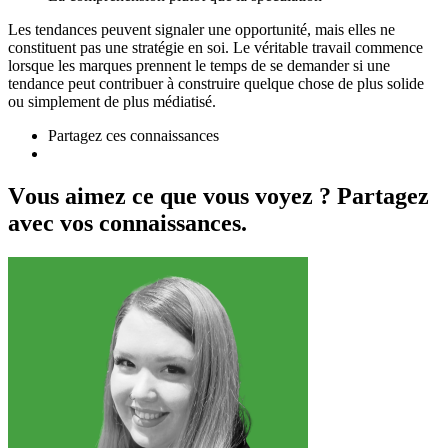
Les tendances peuvent signaler une opportunité, mais elles ne
constituent pas une stratégie en soi. Le véritable travail commence
lorsque les marques prennent le temps de se demander si une
tendance peut contribuer à construire quelque chose de plus solide
ou simplement de plus médiatisé.
Partagez ces connaissances
V
o
u
s
a
i
m
e
z
c
e
q
u
e
v
o
u
s
v
o
y
e
z
?
P
a
r
t
a
g
e
z
a
v
e
c
v
o
s
c
o
n
n
a
i
s
s
a
n
c
e
s
.