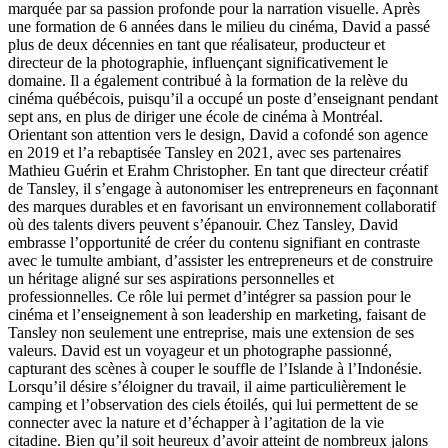
marquée par sa passion profonde pour la narration visuelle. Après
une formation de 6 années dans le milieu du cinéma, David a passé
plus de deux décennies en tant que réalisateur, producteur et
directeur de la photographie, influençant significativement le
domaine. Il a également contribué à la formation de la relève du
cinéma québécois, puisqu’il a occupé un poste d’enseignant pendant
sept ans, en plus de diriger une école de cinéma à Montréal.
Orientant son attention vers le design, David a cofondé son agence
en 2019 et l’a rebaptisée Tansley en 2021, avec ses partenaires
Mathieu Guérin et Erahm Christopher. En tant que directeur créatif
de Tansley, il s’engage à autonomiser les entrepreneurs en façonnant
des marques durables et en favorisant un environnement collaboratif
où des talents divers peuvent s’épanouir. Chez Tansley, David
embrasse l’opportunité de créer du contenu signifiant en contraste
avec le tumulte ambiant, d’assister les entrepreneurs et de construire
un héritage aligné sur ses aspirations personnelles et
professionnelles. Ce rôle lui permet d’intégrer sa passion pour le
cinéma et l’enseignement à son leadership en marketing, faisant de
Tansley non seulement une entreprise, mais une extension de ses
valeurs. David est un voyageur et un photographe passionné,
capturant des scènes à couper le souffle de l’Islande à l’Indonésie.
Lorsqu’il désire s’éloigner du travail, il aime particulièrement le
camping et l’observation des ciels étoilés, qui lui permettent de se
connecter avec la nature et d’échapper à l’agitation de la vie
citadine. Bien qu’il soit heureux d’avoir atteint de nombreux jalons