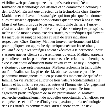
visibilité web pendant quinze ans, après avoir complété une
formation en technologie des affaires et en commerce électronique
de l’UQAM. En tant que directeur de la technologie chez Tansley,
Mathieu met de l’avant des stratégies qui font plus que fonctionner ;
elles réussissent, apportant des victoires quantifiables à nos clients.
Mais il est bien plus que le cerveau technophile derrière Tansley ;
c’est un visionnaire qui a fondé et dirigé deux entreprises prospères,
maîtrisant le monde complexe des stratégies numériques qui élèvent
les marques au rang de leaders au sein de leurs industries
respectives. Chez Tansley, Mathieu trouve l’environnement idéal
pour appliquer son approche dynamique axée sur les résultats,
veillant à ce que les stratégies soient exécutées à la perfection, pour
s’assurer que les clients surpassent leurs objectifs. Mathieu apprécie
particulièrement les paramètres concrets et les relations authentiques
avec le client qui définissent notre travail chez Tansley. Lorsqu’il
s’éloigne du paysage numérique, Mathieu recherche la tranquillité
ou l’adrénaline sur les pistes de ski, où il se ressource parmi les
panoramas montagneux, tout en passant des moments de qualité en
famille. Sa vie s’articule autour de trois valeurs fondamentales : la
famille et les amis, le respect des autres et l’honnêteté. L’engagement
et l’attention que Mathieu apporte à sa vie personnelle font
également partie intégrante de sa vie professionnelle. Mathieu
recherche continuellement de nouvelles opportunités d’améliorer ses
compétences et s’efforce d’intégrer sa passion pour la technologie
dans les stratégies commerciales, qu’il élabore chez Tansley.