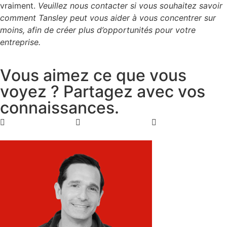
vraiment.
Veuillez nous contacter si vous souhaitez savoir
comment Tansley peut vous aider à vous concentrer sur
moins, afin de créer plus d’opportunités pour votre
entreprise.
V
o
u
s
a
i
m
e
z
c
e
q
u
e
v
o
u
s
v
o
y
e
z
?
P
a
r
t
a
g
e
z
a
v
e
c
v
o
s
c
o
n
n
a
i
s
s
a
n
c
e
s
.