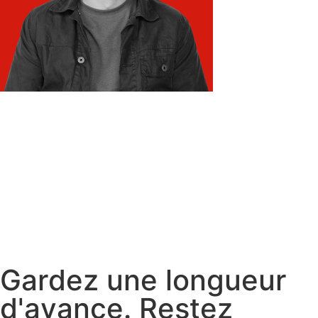
G
a
r
d
e
z
u
n
e
l
o
n
g
u
e
u
r
d
'
a
v
a
n
c
e
.
R
e
s
t
e
z