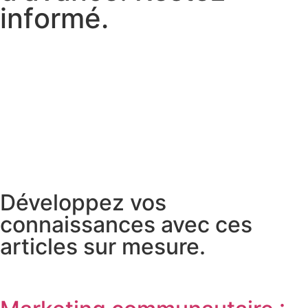
i
n
f
o
r
m
é
.
Développez vos
connaissances avec ces
articles sur mesure.