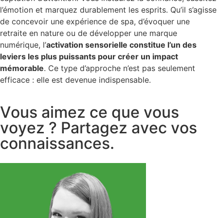
l’émotion et marquez durablement les esprits. Qu’il s’agisse
de concevoir une expérience de spa, d’évoquer une
retraite en nature ou de développer une marque
numérique, l’
activation sensorielle constitue l’un des
leviers les plus puissants pour créer un impact
mémorable
. Ce type d’approche n’est pas seulement
efficace : elle est devenue indispensable.
V
o
u
s
a
i
m
e
z
c
e
q
u
e
v
o
u
s
v
o
y
e
z
?
P
a
r
t
a
g
e
z
a
v
e
c
v
o
s
c
o
n
n
a
i
s
s
a
n
c
e
s
.