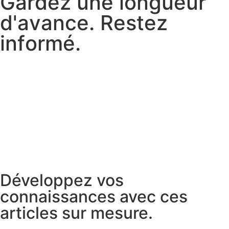
G
a
r
d
e
z
u
n
e
l
o
n
g
u
e
u
r
d
'
a
v
a
n
c
e
.
R
e
s
t
e
z
i
n
f
o
r
m
é
.
Développez vos
connaissances avec ces
articles sur mesure.