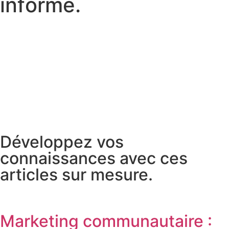
i
n
f
o
r
m
é
.
Développez vos
connaissances avec ces
articles sur mesure.
Marketing communautaire :