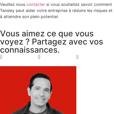
Veuillez nous
contacter
si vous souhaitez savoir comment
Tansley peut aider votre entreprise à réduire les risques et
à atteindre son plein potentiel.
V
o
u
s
a
i
m
e
z
c
e
q
u
e
v
o
u
s
v
o
y
e
z
?
P
a
r
t
a
g
e
z
a
v
e
c
v
o
s
c
o
n
n
a
i
s
s
a
n
c
e
s
.