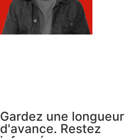
G
a
r
d
e
z
u
n
e
l
o
n
g
u
e
u
r
d
'
a
v
a
n
c
e
.
R
e
s
t
e
z