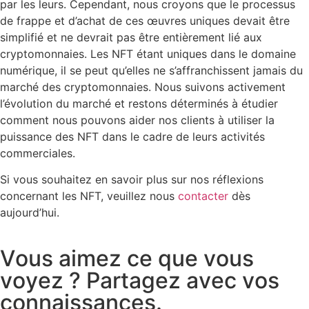
par les leurs. Cependant, nous croyons que le processus
de frappe et d’achat de ces œuvres uniques devait être
simplifié et ne devrait pas être entièrement lié aux
cryptomonnaies. Les NFT étant uniques dans le domaine
numérique, il se peut qu’elles ne s’affranchissent jamais du
marché des cryptomonnaies. Nous suivons activement
l’évolution du marché et restons déterminés à étudier
comment nous pouvons aider nos clients à utiliser la
puissance des NFT dans le cadre de leurs activités
commerciales.
Si vous souhaitez en savoir plus sur nos réflexions
concernant les NFT, veuillez nous
contacter
dès
aujourd’hui.
V
o
u
s
a
i
m
e
z
c
e
q
u
e
v
o
u
s
v
o
y
e
z
?
P
a
r
t
a
g
e
z
a
v
e
c
v
o
s
c
o
n
n
a
i
s
s
a
n
c
e
s
.