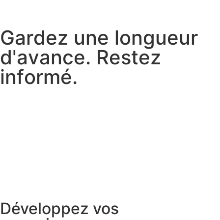
G
a
r
d
e
z
u
n
e
l
o
n
g
u
e
u
r
d
'
a
v
a
n
c
e
.
R
e
s
t
e
z
i
n
f
o
r
m
é
.
Développez vos