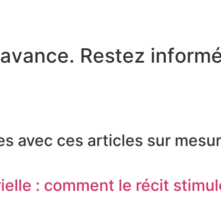
a
v
a
n
c
e
.
R
e
s
t
e
z
i
n
f
o
r
m
 avec ces articles sur mesur
lle : comment le récit stimul