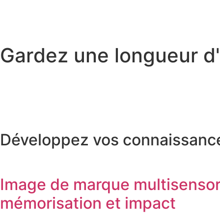
G
a
r
d
e
z
u
n
e
l
o
n
g
u
e
u
r
d
'
Développez vos connaissances
Image de marque multisensorie
mémorisation et impact