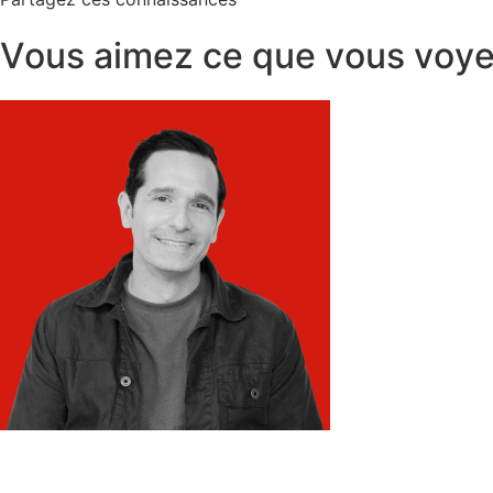
V
o
u
s
a
i
m
e
z
c
e
q
u
e
v
o
u
s
v
o
y