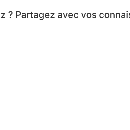
e
z
?
P
a
r
t
a
g
e
z
a
v
e
c
v
o
s
c
o
n
n
a
i