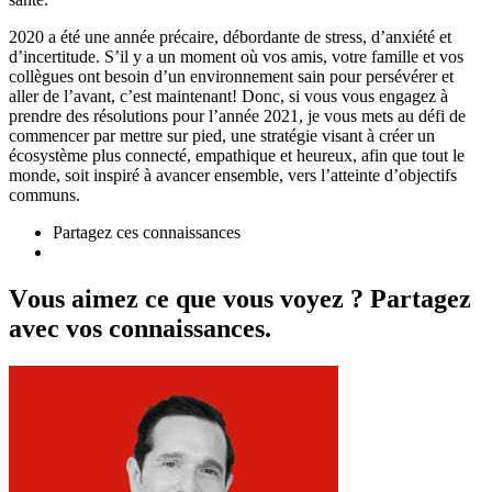
2020 a été une année précaire, débordante de stress, d’anxiété et
d’incertitude. S’il y a un moment où vos amis, votre famille et vos
collègues ont besoin d’un environnement sain pour persévérer et
aller de l’avant, c’est maintenant! Donc, si vous vous engagez à
prendre des résolutions pour l’année 2021, je vous mets au défi de
commencer par mettre sur pied, une stratégie visant à créer un
écosystème plus connecté, empathique et heureux, afin que tout le
monde, soit inspiré à avancer ensemble, vers l’atteinte d’objectifs
communs.
Partagez ces connaissances
V
o
u
s
a
i
m
e
z
c
e
q
u
e
v
o
u
s
v
o
y
e
z
?
P
a
r
t
a
g
e
z
a
v
e
c
v
o
s
c
o
n
n
a
i
s
s
a
n
c
e
s
.