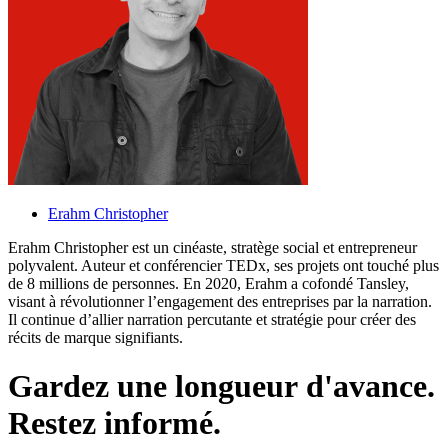
Erahm Christopher
Erahm Christopher est un cinéaste, stratège social et entrepreneur
polyvalent. Auteur et conférencier TEDx, ses projets ont touché plus
de 8 millions de personnes. En 2020, Erahm a cofondé Tansley,
visant à révolutionner l’engagement des entreprises par la narration.
Il continue d’allier narration percutante et stratégie pour créer des
récits de marque signifiants.
G
a
r
d
e
z
u
n
e
l
o
n
g
u
e
u
r
d
'
a
v
a
n
c
e
.
R
e
s
t
e
z
i
n
f
o
r
m
é
.