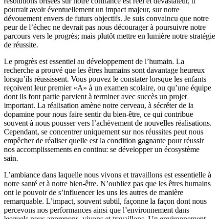
résolutions brisées sur notre confiance est réel et dévastateur, il
pourrait avoir éventuellement un impact majeur, sur notre
dévouement envers de futurs objectifs. Je suis convaincu que notre
peur de l’échec ne devrait pas nous décourager à poursuivre notre
parcours vers le progrès; mais plutôt mettre en lumière notre stratégie
de réussite.
Le progrès est essentiel au développement de l’humain. La
recherche a prouvé que les êtres humains sont davantage heureux
lorsqu’ils réussissent. Vous pouvez le constater lorsque les enfants
reçoivent leur premier «A» à un examen scolaire, ou qu’une équipe
dont ils font partie parvient à terminer avec succès un projet
important. La réalisation amène notre cerveau, à sécréter de la
dopamine pour nous faire sentir du bien-être, ce qui contribue
souvent à nous pousser vers l’achèvement de nouvelles réalisations.
Cependant, se concentrer uniquement sur nos réussites peut nous
empêcher de réaliser quelle est la condition gagnante pour réussir
nos accomplissements en continu: se développer un écosystème
sain.
L’ambiance dans laquelle nous vivons et travaillons est essentielle à
notre santé et à notre bien-être. N’oubliez pas que les êtres humains
ont le pouvoir de s’influencer les uns les autres de manière
remarquable. L’impact, souvent subtil, façonne la façon dont nous
percevons nos performances ainsi que l’environnement dans
lesquels nous apprenons, vivons et travaillons. Un environnement