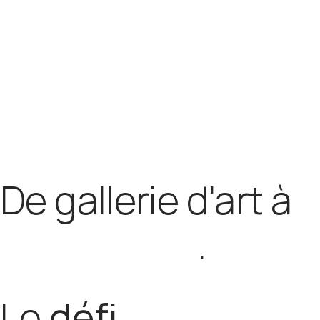
De gallerie d'art à
pôle créatif
.
L
e
d
é
f
i