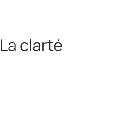
L
a
c
l
a
r
t
é