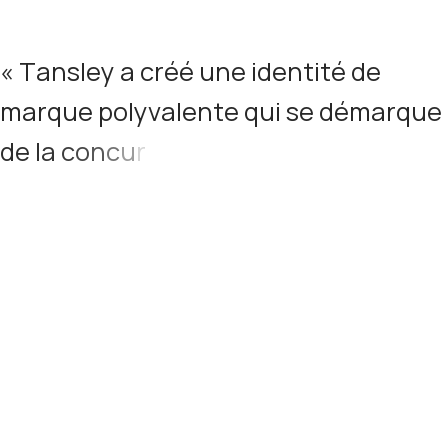
«
T
a
n
s
l
e
y
a
c
r
é
é
u
n
e
i
d
e
n
t
i
t
é
d
e
m
a
r
q
u
e
p
o
l
y
v
a
l
e
n
t
e
q
u
i
s
e
d
é
m
a
r
q
u
e
d
e
l
a
c
o
n
c
u
r
r
e
n
c
e
e
t
r
e
f
l
è
t
e
l
’
e
s
p
r
i
t
d
y
n
a