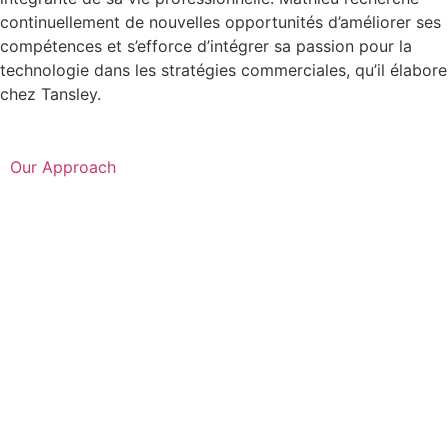
continuellement de nouvelles opportunités d’améliorer ses
compétences et s’efforce d’intégrer sa passion pour la
technologie dans les stratégies commerciales, qu’il élabore
chez Tansley.
Our Approach
Business Clarity Consulting
Digital Ecosystem Architecture
Brand and Communication
AI & Human Partnership
Transformations
About Us
Free Knowledge
Partner With Us
Contactez-nous